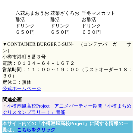
六花あまおうお
花梨ざくろお
千冬マスカット
酢活
酢活
お酢活
ドリンク
ドリンク
ドリンク
６５０円
６５０円
６５０円
▼CONTAINER BURGER 3-SUN- （コンテナバーガー サ
ン）
小樽市港町５番３号
電話：０１３４－６４－１６７２
営業時間：１１：００～１９：００（ラストオーダー１８：
３０）
定休日：無休
公式ホームページ
関連企画
・
小樽潮風高校Project アニメパーティー期間「小樽まちめ
ぐりスタンプラリー！」開催
本サイト内での「小樽潮風高校Project」に関する情報の一
覧は、
こちらをクリック