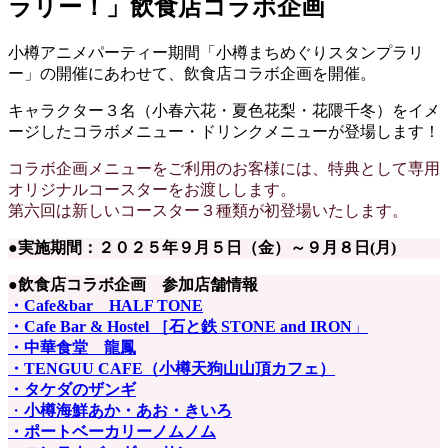
ラリー！」飲食店コラボ企画
小樽アニメパーティー期間「小樽まちめぐりスタンプラリ
ー」の開催にあわせて、飲食店コラボ企画を開催。
キャラクター３名（小春六花・夏色花梨・花隈千冬）をイメ
ージしたコラボメニュー・ドリンクメニューが登場します！
コラボ企画メニューをご利用のお客様には、特典として専用
オリジナルコースターをお渡しします。
第六回は新しいコースター３種類が初登場いたします。
●実施期間：
２０２５年９月５日（金）～９月８日(月)
●飲食店コラボ企画 参加店舗情報
・Cafe&bar HALF TONE
・Cafe Bar & Hostel ［石と鉄 STONE and IRON
」
・中華食堂 龍鳳
・TENGUU CAFE（小樽天狗山山頂カフェ）
・タケダのザンギ
・
小樽海鮮あか・あお・きいろ
・ポートベーカリーノムノム