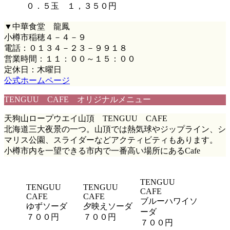
０．５玉 １，３５０円
▼中華食堂 龍鳳
小樽市稲穂４－４－９
電話：０１３４－２３－９９１８
営業時間：１１：００～１５：００
定休日：木曜日
公式ホームページ
TENGUU CAFE オリジナルメニュー
天狗山ロープウエイ山頂 TENGUU CAFE
北海道三大夜景の一つ。山頂では熱気球やジップライン、シ
マリス公園、スライダーなどアクティビティもあります。
小樽市内を一望できる市内で一番高い場所にあるCafe
TENGUU
TENGUU
TENGUU
CAFE
CAFE
CAFE
ブルーハワイソ
ゆずソーダ
夕映えソーダ
ーダ
７００円
７００円
７００円