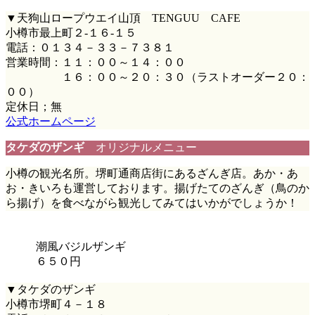
▼天狗山ロープウエイ山頂 TENGUU CAFE
小樽市最上町２-１６-１５
電話：０１３４－３３－７３８１
営業時間：１１：００～１４：００
１６：００～２０：３０（ラストオーダー２０：
００）
定休日；無
公式ホームページ
タケダのザンギ
オリジナルメニュー
小樽の観光名所。堺町通商店街にあるざんぎ店。あか・あ
お・きいろも運営しております。揚げたてのざんぎ（鳥のか
ら揚げ）を食べながら観光してみてはいかがでしょうか！
潮風バジルザンギ
６５０円
▼タケダのザンギ
小樽市堺町４－１８