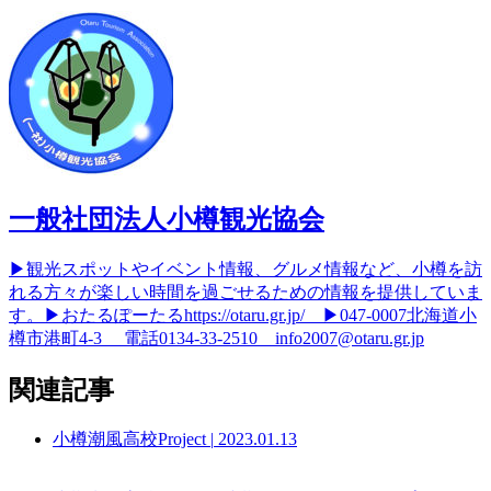
一般社団法人小樽観光協会
▶観光スポットやイベント情報、グルメ情報など、小樽を訪
れる方々が楽しい時間を過ごせるための情報を提供していま
す。▶おたるぽーたるhttps://otaru.gr.jp/ ▶047-0007北海道小
樽市港町4-3 電話0134-33-2510 info2007@otaru.gr.jp
関連記事
小樽潮風高校Project
|
2023.01.13