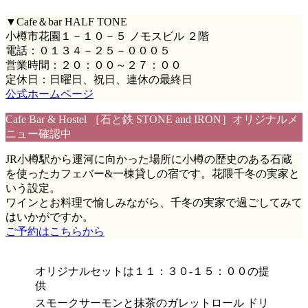
▼Cafe＆bar HALF TONE
小樽市花園１－１０－５ ノモスビル ２階
電話：０１３４－２５－０００５
営業時間：２０：００～２７：００
定休日：日曜日、祝日、連休の最終日
公式ホームページ
Cafe Bar & Hostel ［石と鉄 STONE and IRON］オリジナルメ
ニュー確認中
JR小樽駅から運河に向かった場所に小樽の歴史のある石蔵
を使ったカフェバー&一棟貸しの宿です。花隈千冬の実家と
いう設定。
ワインとお料理で愉しみながら、千冬の実家で過ごしてみて
はいかがですか。
ご予約はこちらから
オリジナルセットは１１：３０-１５：００の提
供
スモークサーモンと抹茶のガレットロール ドリ