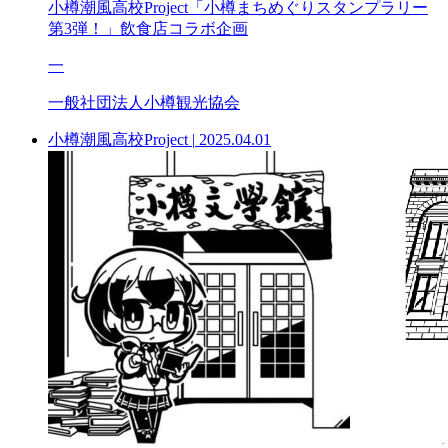
小樽潮風高校Project「小樽まちめぐりスタンプラリー
第3弾！」飲食店コラボ企画
一
一般社団法人小樽観光協会
小樽潮風高校Project
|
2025.04.01