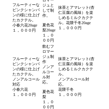
ロマー
フルーティーな
ジュと
抹茶とアマレット(杏
ピンクシャンパ
して制
仁豆腐の風味）を楽
ンの様に仕上げ
作。
しめるミルクカクテ
たカクテル。
ル。花隈千冬20age
夏色花
小春六花20age
１，０００円
梨20age
１，０００円
１，０
００円
飲むフ
ロマー
ジュ制
フルーティーな
抹茶とアマレット(杏
作
ピンクシャンパ
仁豆腐の風味）を楽
ノンア
ンの様に仕上げ
しめるミルクカクテ
ルコー
たカクテル。
ル。
ル対
ノンアルコール
ノンアルコール対
応。
対応
応。
小春六花
花隈千冬
夏色花
１，０００円
１，０００円
梨
１，０
００円