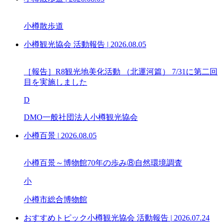
小樽散歩道
小樽観光協会 活動報告
|
2026.08.05
［報告］R8観光地美化活動 （北運河篇） 7/31に第二回
目を実施しました
D
DMO一般社団法人小樽観光協会
小樽百景
|
2026.08.05
小樽百景～博物館70年の歩み⑧自然環境調査
小
小樽市総合博物館
おすすめトピック小樽観光協会 活動報告
|
2026.07.24