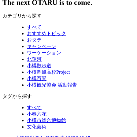
The next
OTARU
is to come.
カテゴリから探す
すべて
おすすめトピック
おタテ
キャンペーン
ワーケーション
北運河
小樽散歩道
小樽潮風高校Project
小樽百景
小樽観光協会 活動報告
タグから探す
すべて
小春六花
小樽市総合博物館
文化芸術