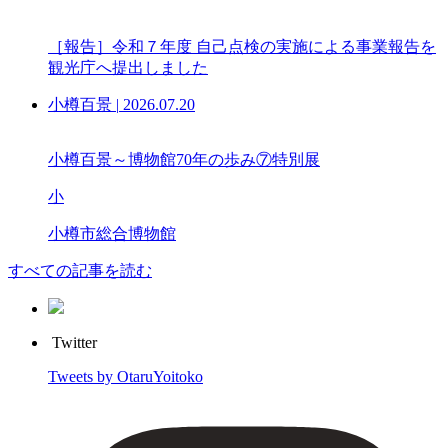
［報告］令和７年度 自己点検の実施による事業報告を
観光庁へ提出しました
小樽百景
|
2026.07.20
小樽百景～博物館70年の歩み⑦特別展
小
小樽市総合博物館
すべての記事を読む
Twitter
Tweets by OtaruYoitoko