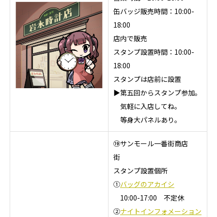
缶バッジ販売時間：10:00-
18:00
店内で販売
スタンプ設置時間：10:00-
18:00
スタンプは店前に設置
▶第五回からスタンプ参加。
気軽に入店してね。
等身大パネルあり。
⑲サンモール一番街商店
街
スタンプ設置個所
①
バッグのアカイシ
10:00-17:00 不定休
②
ナイトインフォメーション