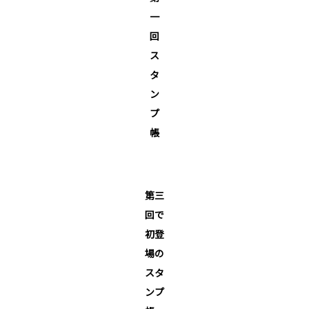
一
回
ス
タ
ン
プ
帳
第三
回で
初登
場の
スタ
ンプ