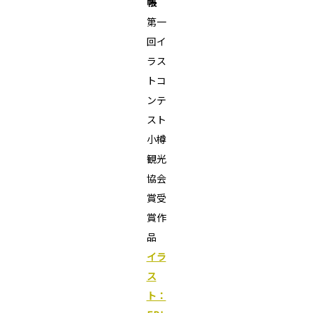
帳
第一
回イ
ラス
トコ
ンテ
スト
小樽
観光
協会
賞受
賞作
品
イラ
ス
ト：