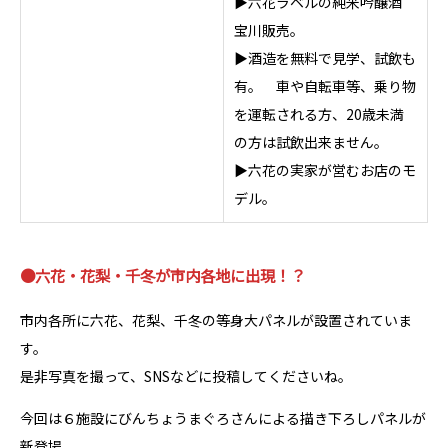
▶六花ラベルの純米吟醸酒
宝川販売。
▶酒造を無料で見学、試飲も
有。 車や自転車等、乗り物
を運転される方、20歳未満
の方は試飲出来ません。
▶六花の実家が営むお店のモ
デル。
●
六花・花梨・千冬が市内各地に出現！？
市内各所に六花、花梨、千冬の等身大パネルが設置されていま
す。
是非写真を撮って、SNSなどに投稿してくださいね。
今回は６施設にびんちょうまぐろさんによる描き下ろしパネルが
新登場。