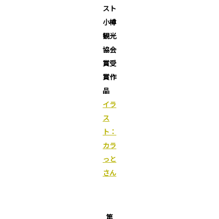
スト
小樽
観光
協会
賞受
賞作
品
イラ
ス
ト：
カラ
っと
さん
第