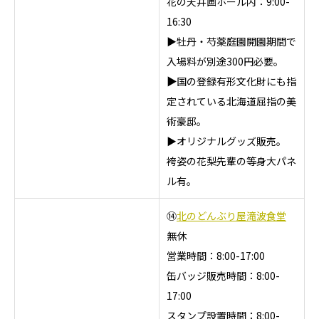
花の天井画ホール内：9:00-
16:30
▶牡丹・芍薬庭園開園期間で
入場料が別途300円必要。
▶
国の登録有形文化財にも指
定されている北海道屈指の美
術豪邸。
▶オリジナルグッズ販売。
袴姿の花梨先輩の等身大パネ
ル有。
⑭
北のどんぶり屋滝波食堂
無休
営業時間：8:00-17:00
缶バッジ販売時間：8:00-
17:00
スタンプ設置時間：8:00-