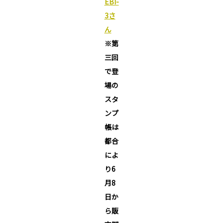
EBI-
3さ
ん
※第
三回
で登
場の
スタ
ンプ
帳は
都合
によ
り6
月8
日か
ら販