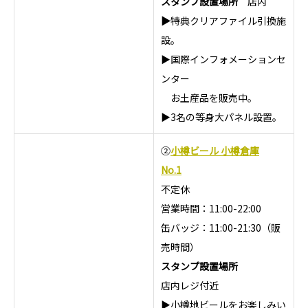
スタンプ設置場所
店内
▶
特典クリアファイル引換施
設。
▶国際インフォメーションセ
ンター
お土産品を販売中。
▶3名の等身大パネル設置。
②
小樽ビール 小樽倉庫
No.1
不定休
営業時間：11:00-22:00
缶バッジ：11:00-21:30（販
売時間）
スタンプ設置場所
店内レジ付近
▶小樽地ビールをお楽しみい