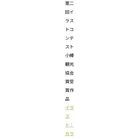
第二
回イ
ラス
トコ
ンテ
スト
小樽
観光
協会
賞受
賞作
品
イラ
ス
ト：
カラ