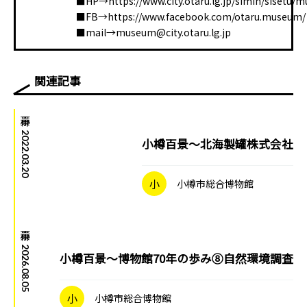
■HP→https://www.city.otaru.lg.jp/simin/sisetu/
■FB→https://www.facebook.com/otaru.museum/
■mail→museum@city.otaru.lg.jp
関連記事
小樽百景
|
2022.03.20
小樽百景～北海製罐株式会社
小
小樽市総合博物館
小樽百景
|
2026.08.05
小樽百景～博物館70年の歩み⑧自然環境調査
小
小樽市総合博物館