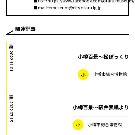
■FB→https://www.facebook.com/otaru.museum/
■mail→museum@city.otaru.lg.jp
関連記事
小樽百景
|
2022.11.01
小樽百景～松ぼっくり
小
小樽市総合博物館
小樽百景
|
2022.07.15
小樽百景～駅弁表紙より
小
小樽市総合博物館