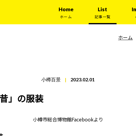
Home
List
I
ホーム
記事一覧
ホーム
小樽百景
|
2023.02.01
昔」の服装
小樽市総合博物館Facebookより