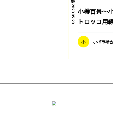
2023.05.20
小樽百景～
トロッコ用
小
小樽市総