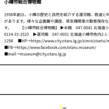
小樽市総合博物館
1956年創立。小樽の歴史と自然を紹介する運河館、鉄道と
があります。様々な企画展や講座、蒸気機関車の動態保存な
す。 【小樽市総合博物館】 ▶本館 047-0041 北海道小樽
0134-33-2523 ▶運河館 047-0031 北海道小樽市色内2-1-20
1258 ■HP→https://www.city.otaru.lg.jp/simin/sisetu
■FB→https://www.facebook.com/otaru.museum/
■mail→museum@city.otaru.lg.jp
小樽百景
|