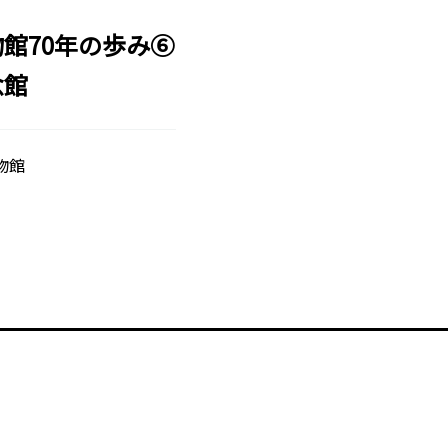
館70年の歩み⑥
念館
物館