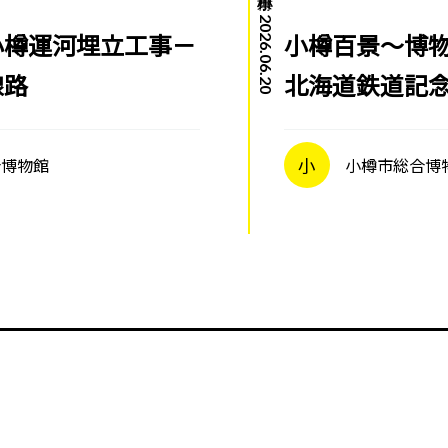
2026.06.20
小樽運河埋立工事－
小樽百景～博物
線路
北海道鉄道記
合博物館
小
小樽市総合博