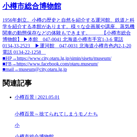
小樽市総合博物館
1956年創立。小樽の歴史と自然を紹介する運河館、鉄道と科
学を紹介する本館があります。様々な企画展や講座、蒸気機
関車の動態保存などの体験もできます。 【小樽市総合
博物館】 ▶本館 047-0041 北海道小樽市手宮1-3-6 電話
0134-33-2523 ▶運河館 047-0031 北海道小樽市色内2-1-20
電話 0134-22-1258
■HP→https://www.city.otaru.lg.jp/simin/sisetu/museum/
■FB→https://www.facebook.com/otaru.museum/
■mail→museum@city.otaru.lg.jp
関連記事
小樽百景
|
2021.05.01
小樽百景～捨てられてしまうモノたち
小
小樽市総合博物館