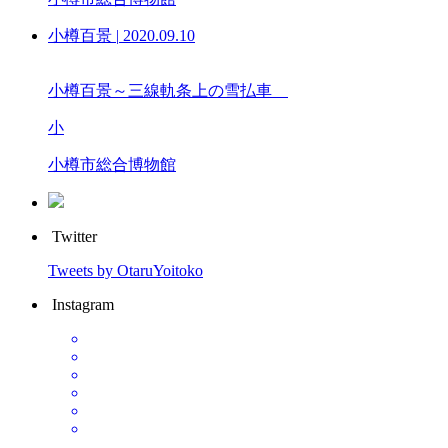
小樽百景
|
2020.09.10
小樽百景～三線軌条上の雪払車
小
小樽市総合博物館
Twitter
Tweets by OtaruYoitoko
Instagram