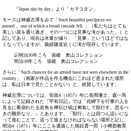
『Japan day by day』より「カマコタン」
モースは神威古潭をみて「Such beautiful preclpices we
passed， one of which a broad cascade fell. 」（私たちはとても
美しい崖を通り過ぎ、その一つには見事な滝があった。）と
記してあり、現在は水量が減り、「見事」というほどではな
くなっていますが、義経隧道近くに滝が現存しています。
明治30年ころ 張碓 奥山コレクション
さらに「Such chances for an artsistI have not seen elsewhere in the
country」（画家が作品を作る機会にこれほど恵まれた場所
は、私は日本で見たことがない）と、絶賛しています。
神威古潭については、安政4（1857）年に長岡藩士、森一馬
によって記録された『罕有日記』では「此岬下を行事の人を
見るに騫崩れたる岩角を襷伝ひ或は匍匐して獣行す。恐るべ
きの難所なり。」とあります。「獣行」とは四つん這いにな
って進むことで、這って進まなければならない場所と記し、
明治4（1871）年にここを通過した鵙目貫一郎（小樽郡教育