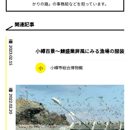
かりの路」の事務局などを担っています。
関連記事
小樽百景
|
2023.02.15
小樽百景～鰊盛業屏風にみる漁場の服装
小
小樽市総合博物館
小樽百景
|
2022.02.20