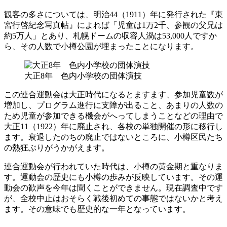
観客の多さについては、明治44（1911）年に発行された『東
宮行啓紀念写真帖』によれば「児童は1万2千、参観の父兄は
約5万人」とあり、札幌ドームの収容人渦は53,000人ですか
ら、その人数で小樽公園が埋まったことになります。
大正8年 色内小学校の団体演技
この連合運動会は大正時代になるとますます、参加児童数が
増加し、プログラム進行に支障が出ること、あまりの人数の
ため児童が参加できる機会がへってしまうことなどの理由で
大正11（1922）年に廃止され、各校の単独開催の形に移行し
ます。衰退したのちの廃止ではないところに、小樽区民たち
の熱狂ぶりがうかがえます。
連合運動会が行われていた時代は、小樽の黄金期と重なりま
す。運動会の歴史にも小樽の歩みが反映しています。その運
動会の歓声を今年は聞くことができません。現在調査中です
が、全校中止はおそらく戦後初めての事態ではないかと考え
ます。その意味でも歴史的な一年となっています。