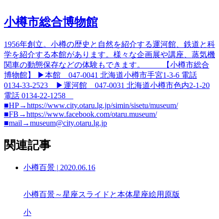
小樽市総合博物館
1956年創立。小樽の歴史と自然を紹介する運河館、鉄道と科
学を紹介する本館があります。様々な企画展や講座、蒸気機
関車の動態保存などの体験もできます。 【小樽市総合
博物館】 ▶本館 047-0041 北海道小樽市手宮1-3-6 電話
0134-33-2523 ▶運河館 047-0031 北海道小樽市色内2-1-20
電話 0134-22-1258
■HP→https://www.city.otaru.lg.jp/simin/sisetu/museum/
■FB→https://www.facebook.com/otaru.museum/
■mail→museum@city.otaru.lg.jp
関連記事
小樽百景
|
2020.06.16
小樽百景～星座スライドと本体星座絵用原版
小