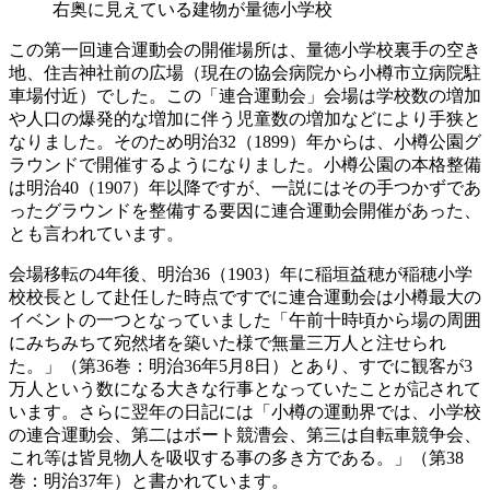
右奥に見えている建物が量徳小学校
この第一回連合運動会の開催場所は、量徳小学校裏手の空き
地、住吉神社前の広場（現在の協会病院から小樽市立病院駐
車場付近）でした。この「連合運動会」会場は学校数の増加
や人口の爆発的な増加に伴う児童数の増加などにより手狭と
なりました。そのため明治32（1899）年からは、小樽公園グ
ラウンドで開催するようになりました。小樽公園の本格整備
は明治40（1907）年以降ですが、一説にはその手つかずであ
ったグラウンドを整備する要因に連合運動会開催があった、
とも言われています。
会場移転の4年後、明治36（1903）年に稲垣益穂が稲穂小学
校校長として赴任した時点ですでに連合運動会は小樽最大の
イベントの一つとなっていました「午前十時頃から場の周囲
にみちみちて宛然堵を築いた様で無量三万人と注せられ
た。」（第36巻：明治36年5月8日）とあり、すでに観客が3
万人という数になる大きな行事となっていたことが記されて
います。さらに翌年の日記には「小樽の運動界では、小学校
の連合運動会、第二はボート競漕会、第三は自転車競争会、
これ等は皆見物人を吸収する事の多き方である。」（第38
巻：明治37年）と書かれています。