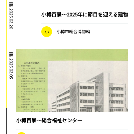
|
2025.03.20
小樽百景～2025年に節目を迎える建物
小
小樽市総合博物館
小樽百景
|
2025.03.05
小樽百景～総合福祉センター