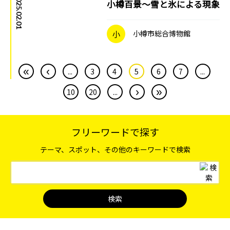
2025.02.01
小樽百景～雪と氷による現象
小
小樽市総合博物館
«
‹
...
3
4
5
6
7
...
›
»
10
20
...
フリーワードで探す
テーマ、スポット、その他のキーワードで検索
検索